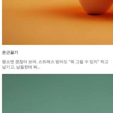
은근끓기
평소엔 괜찮아 보여. 스트레스 받아도 "뭐 그럴 수 있지" 하고
넘기고, 남들한테 짜...