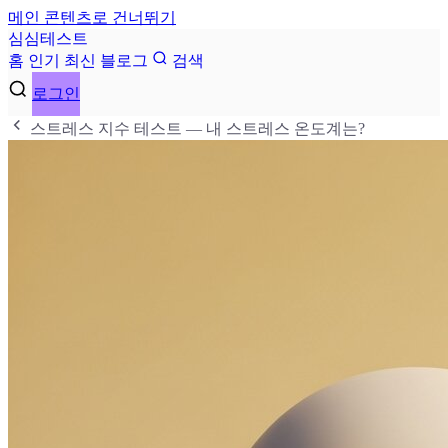
메인 콘텐츠로 건너뛰기
심
심
테
스
트
홈
인기
최신
블로그
검색
로그인
스트레스 지수 테스트 — 내 스트레스 온도계는?