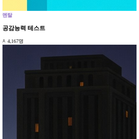
멘탈
공감능력 테스트
4,167명