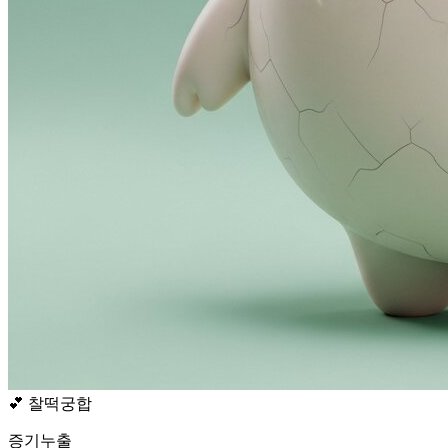
💕
찰떡궁합
증기누출