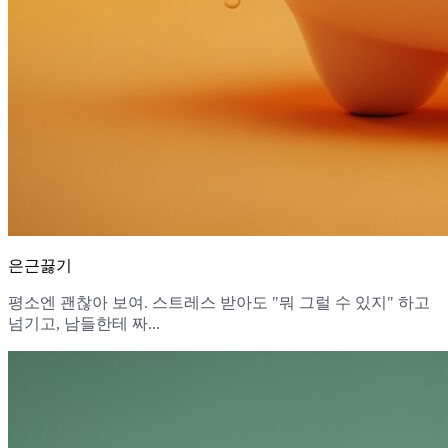
은근끓기
평소엔 괜찮아 보여. 스트레스 받아도 "뭐 그럴 수 있지" 하고
넘기고, 남들한테 짜...