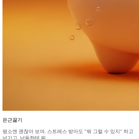
은근끓기
평소엔 괜찮아 보여. 스트레스 받아도 "뭐 그럴 수 있지" 하고
넘기고, 남들한테 짜...