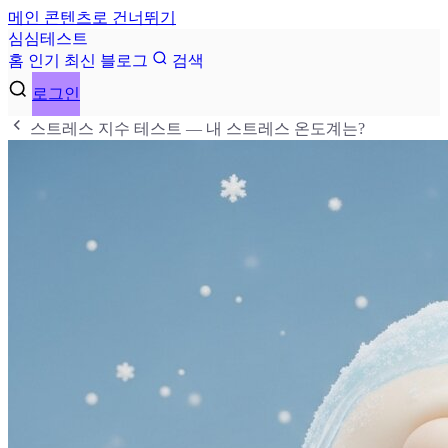
메인 콘텐츠로 건너뛰기
심
심
테
스
트
홈
인기
최신
블로그
검색
로그인
스트레스 지수 테스트 — 내 스트레스 온도계는?