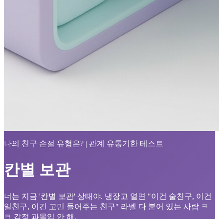
나의 친구 손절 유형은? | 관계 유통기한 테스트
칸별 보관
너는 지금 '칸별 보관' 상태야. 냉장고 열면 "이건 술친구, 이건
일친구, 이건 고민 들어주는 친구" 라벨 다 붙어 있는 사람 ㅋ
ㅋ 감정 과몰입 안 해.