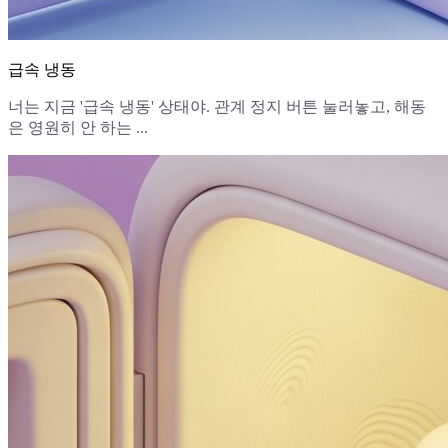
급속 냉동
너는 지금 '급속 냉동' 상태야. 관계 정지 버튼 눌러놓고, 해동
은 영원히 안 하는 ...