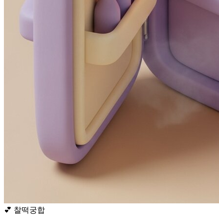
💕
찰떡궁합