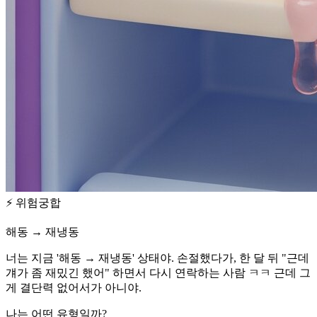
⚡
위험궁합
해동 → 재냉동
너는 지금 '해동 → 재냉동' 상태야. 손절했다가, 한 달 뒤 "근데
걔가 좀 재밌긴 했어" 하면서 다시 연락하는 사람 ㅋㅋ 근데 그
게 결단력 없어서가 아니야.
나는 어떤 유형일까?