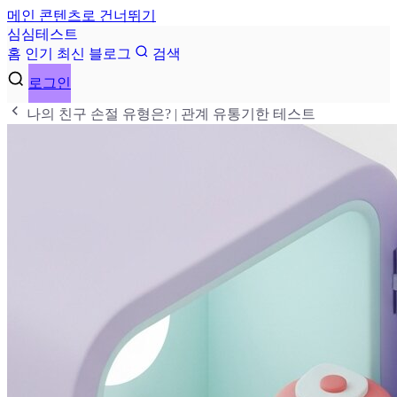
메인 콘텐츠로 건너뛰기
심
심
테
스
트
홈
인기
최신
블로그
검색
로그인
나의 친구 손절 유형은? | 관계 유통기한 테스트