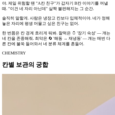
야. 제일 위험할 땐 "A칸 친구"가 갑자기 B칸 이야기를 꺼낼
때. "이건 네 자리 아닌데" 살짝 불편해지는 그 순간.
솔직히 말할게. 사람은 냉장고 칸보다 입체적이야. 네가 정해
놓은 자리에 평생 머물고 싶은 친구는 없어.
한 번쯤은 칸 경계 흐리게 둬봐. 찰떡은 🫙 '장기 숙성' — 걔는
네 칸을 존중해줘. 최악은 🔄 '해동 → 재냉동' — 걔는 매번 다
른 칸에 불쑥 들어와서 네 분류 체계를 흔들어.
CHEMISTRY
칸별 보관의 궁합