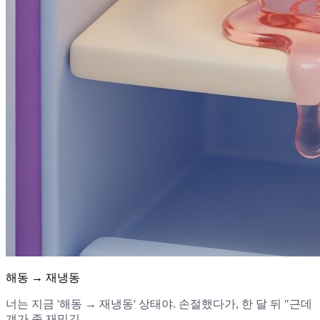
해동 → 재냉동
너는 지금 '해동 → 재냉동' 상태야. 손절했다가, 한 달 뒤 "근데
걔가 좀 재밌긴...