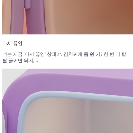
다시 끓임
너는 지금 '다시 끓임' 상태야. 김치찌개 좀 쉰 거? 한 번 더 팔
팔 끓이면 되지,...