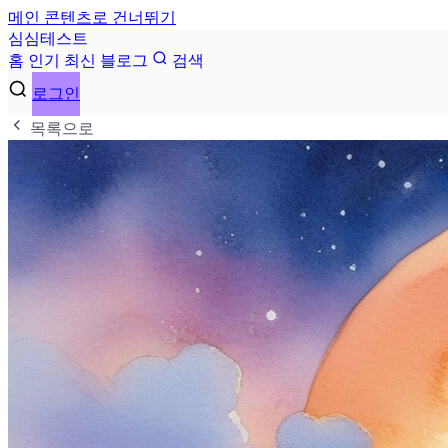
메인 콘텐츠로 건너뛰기
심
심
테
스
트
홈
인기
최신
블로그
검색
로그인
목록으로