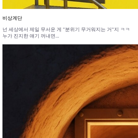
비상계단
넌 세상에서 제일 무서운 게 "분위기 무거워지는 거"지 ㅋㅋ
누가 진지한 얘기 꺼내면...