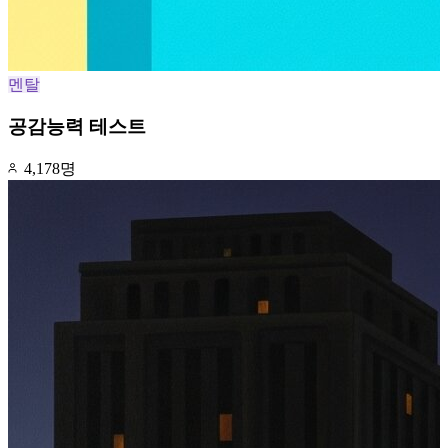
멘탈
공감능력 테스트
4,178명