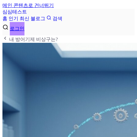
메인 콘텐츠로 건너뛰기
심
심
테
스
트
홈
인기
최신
블로그
검색
로그인
내 방어기제 비상구는?