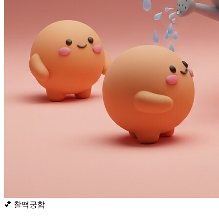
💕
찰떡궁합