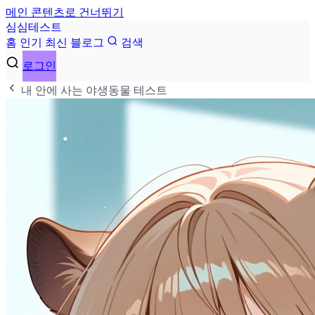
메인 콘텐츠로 건너뛰기
심
심
테
스
트
홈
인기
최신
블로그
검색
로그인
내 안에 사는 야생동물 테스트