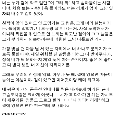
너는 누가 곁에 와도 일단 "어 그래 와" 하고 받아들이는 사람
이야. 처음 보는 사람이 훅 들어와도 너는 경계가 없어. 그냥 옆
자리 내주고 같이 있어.
천적이 앞에 있어도 안 도망가는 그 평온, 그게 너의 본능이거
든. 솔직히 말할게. 너 모두랑 잘 지내는 거, 사실 노력해서가
아니라 위협을 위협으로 안 느끼는 타고난 결이야 ㅋㅋ 남들은
그거 부러워서 연습하려는데 너한텐 그냥 디폴트인 거지.
가장 빛날 땐 다들 날 서 있는 자리에서 너 하나로 분위기가 스
르륵 풀릴 때야. 제일 위험할 땐 갈등을 피하고 다 받아주다가,
정작 네가 뭘 원하는지 제일 늦게 아는 순간이지. 좋은 게 좋다
고 다 받다 보면 너 자신이 지워지거든.
그래도 무리의 진정제 역할, 아무나 못 해. 곁에 있으면 마음이
놓이는 야생이야. 같이 있으면 미어캣이랑 케미 최고야.
네 평온이 걔의 곤두선 안테나를 처음 내려놓게 하거든. 근데
고슴도치랑은 묘하게 어긋나 — 네가 훅 다가가면 걔는 가시부
터 세우거든. 영문도 모르고 찔려 ㅋㅋ "나 카피바라래" 하고
곁에 있으면 편한 친구한테 보내봐 🐹
CHEMISTRY