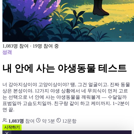
1,083명 참여 · 19명 참여 중
성격
내 안에 사는 야생동물 테스트
너 강아지상이야 고양이상이야? 땡, 그건 얼굴이고. 진짜 동물
상은 본성이야. 12가지 야생 상황에서 네 무의식이 먼저 고르
는 선택으로 너 안에 사는 야생동물을 깨워볼게 — 수달일까
표범일까 고슴도치일까. 친구랑 같이 하고 케미까지. 1~2분이
면 끝.
1,083명
참여
약 5분
12문항
시작하기