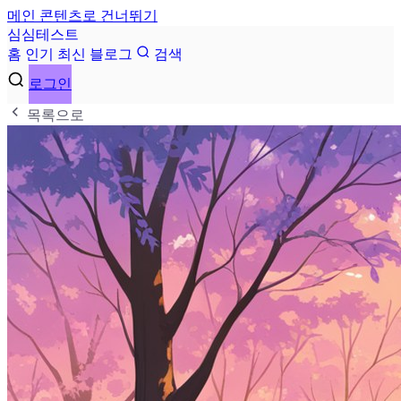
메인 콘텐츠로 건너뛰기
심
심
테
스
트
홈
인기
최신
블로그
검색
로그인
목록으로