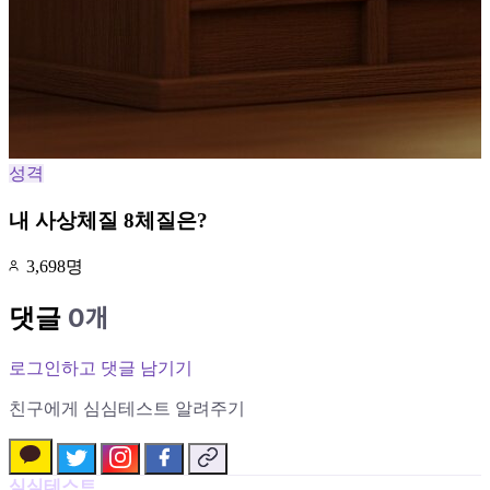
성격
내 사상체질 8체질은?
3,698명
0개
댓글
로그인하고 댓글 남기기
친구에게 심심테스트 알려주기
심심테스트