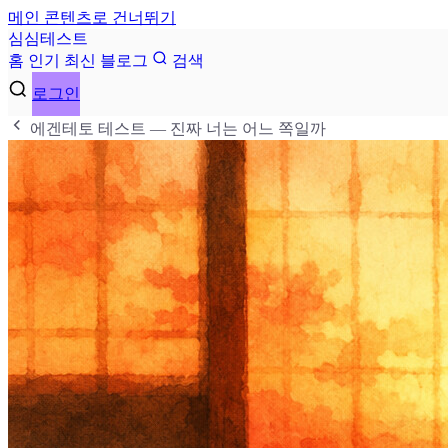
메인 콘텐츠로 건너뛰기
심
심
테
스
트
홈
인기
최신
블로그
검색
로그인
에겐테토 테스트 — 진짜 너는 어느 쪽일까