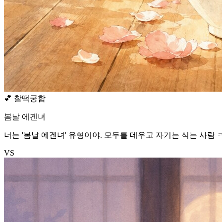
💕
찰떡궁합
봄날 에겐녀
너는 '봄날 에겐녀' 유형이야. 모두를 데우고 자기는 식는 사람 
VS