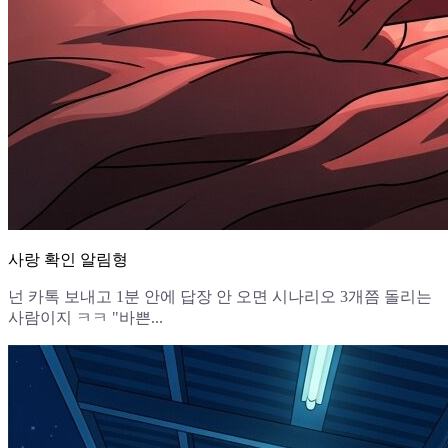
사랑 확인 알림형
넌 카톡 보내고 1분 안에 답장 안 오면 시나리오 3개쯤 돌리는
사람이지 ㅋㅋ "바쁜...