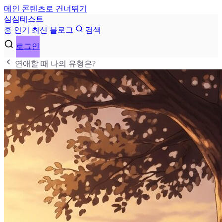
메인 콘텐츠로 건너뛰기
심
심
테
스
트
홈
인기
최신
블로그
검색
로그인
연애할 때 나의 유형은?