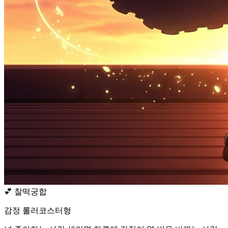
💕
찰떡궁합
감정 롤러코스터형