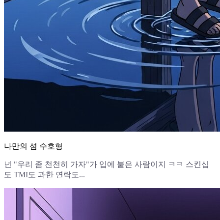
나만의 섬 수호형
넌 "우리 좀 천천히 가자"가 입에 붙은 사람이지 ㅋㅋ 스킨십
도 TMI도 과한 연락도...