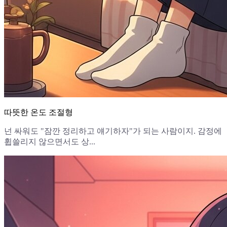
따뜻한 온도 조절형
넌 싸워도 "잠깐 정리하고 얘기하자"가 되는 사람이지. 감정에
휩쓸리지 않으면서도 상...