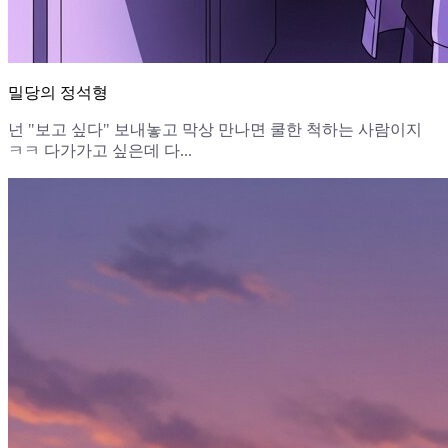
밀당의 정석형
넌 "보고 싶다" 보내놓고 막상 만나면 쿨한 척하는 사람이지
ㅋㅋ 다가가고 싶은데 다...