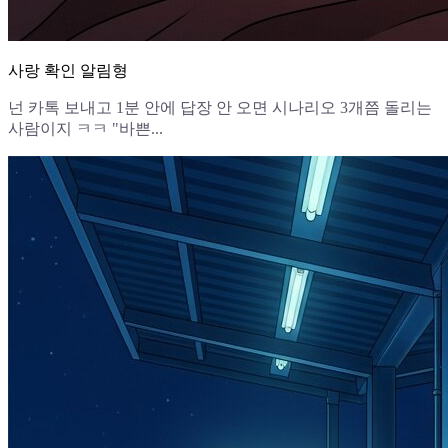
사랑 확인 알림형
넌 카톡 보내고 1분 안에 답장 안 오면 시나리오 3개쯤 돌리는
사람이지 ㅋㅋ "바쁜...