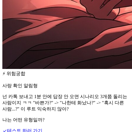
⚡
위험궁합
사랑 확인 알림형
넌 카톡 보내고 1분 안에 답장 안 오면 시나리오 3개쯤 돌리는
사람이지 ㅋㅋ "바쁜가?" -> "나한테 화났나?" -> "혹시 다른
사람...?" 이 루트 익숙하지 않아?
나는 어떤 유형일까?
테스트 하러 가기