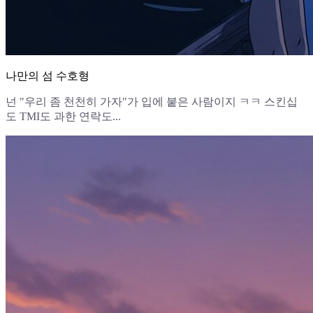
나만의 섬 수호형
넌 "우리 좀 천천히 가자"가 입에 붙은 사람이지 ㅋㅋ 스킨십
도 TMI도 과한 연락도...