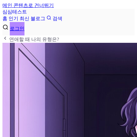
메인 콘텐츠로 건너뛰기
심
심
테
스
트
홈
인기
최신
블로그
검색
로그인
연애할 때 나의 유형은?