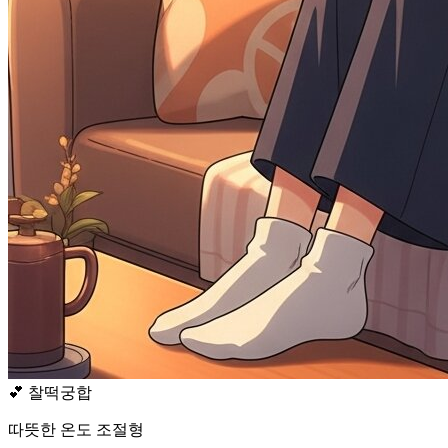
💕
찰떡궁합
따뜻한 온도 조절형