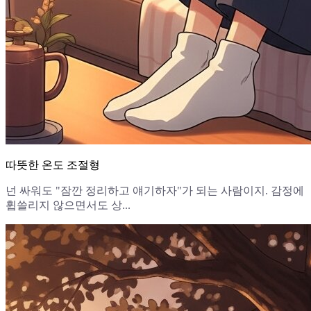
따뜻한 온도 조절형
넌 싸워도 "잠깐 정리하고 얘기하자"가 되는 사람이지. 감정에
휩쓸리지 않으면서도 상...