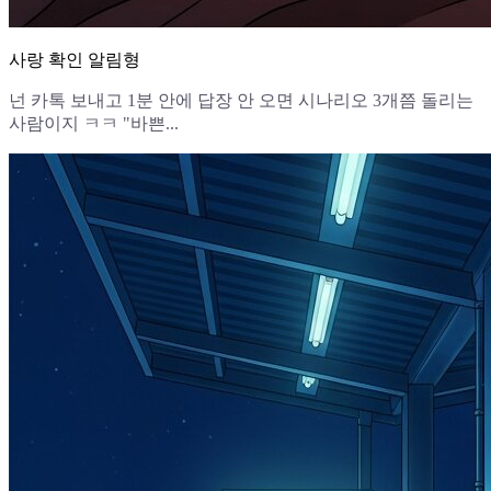
사랑 확인 알림형
넌 카톡 보내고 1분 안에 답장 안 오면 시나리오 3개쯤 돌리는
사람이지 ㅋㅋ "바쁜...