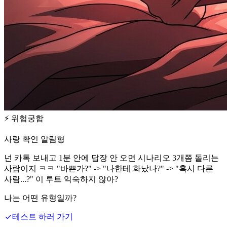
⚡
위험궁합
사랑 확인 알림형
넌 카톡 보내고 1분 안에 답장 안 오면 시나리오 3개쯤 돌리는
사람이지 ㅋㅋ "바쁜가?" -> "나한테 화났나?" -> "혹시 다른
사람...?" 이 루트 익숙하지 않아?
나는 어떤 유형일까?
테스트 하러 가기