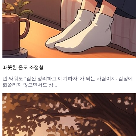
따뜻한 온도 조절형
넌 싸워도 "잠깐 정리하고 얘기하자"가 되는 사람이지. 감정에
휩쓸리지 않으면서도 상...