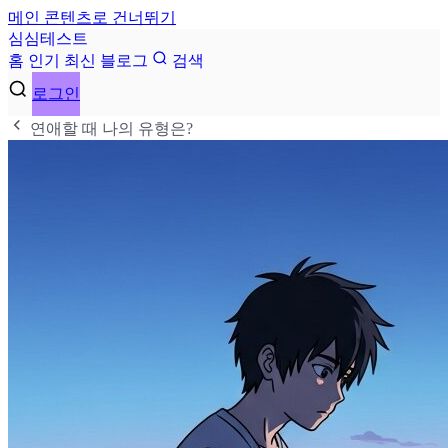
메인 콘텐츠로 건너뛰기
심
심
테
스
트
홈
인기
최신
블로그
검색
로그인
연애할 때 나의 유형은?