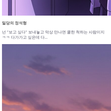
밀당의 정석형
넌 "보고 싶다" 보내놓고 막상 만나면 쿨한 척하는 사람이지
ㅋㅋ 다가가고 싶은데 다...