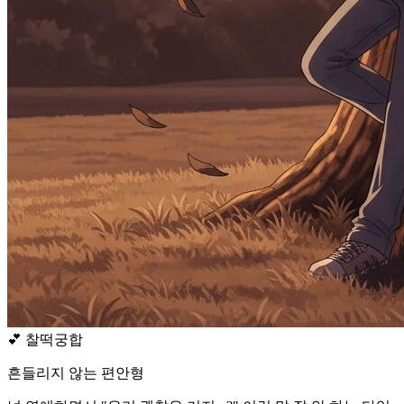
💕
찰떡궁합
흔들리지 않는 편안형