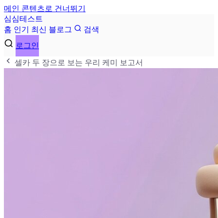
메인 콘텐츠로 건너뛰기
심
심
테
스
트
홈
인기
최신
블로그
검색
로그인
셀카 두 장으로 보는 우리 케미 보고서