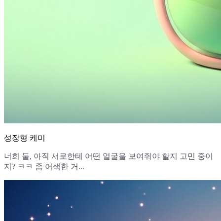
성장형 케미
너희 둘, 아직 서로한테 어떤 얼굴을 보여줘야 할지 고민 중이
지? ㅋㅋ 좀 어색한 거...