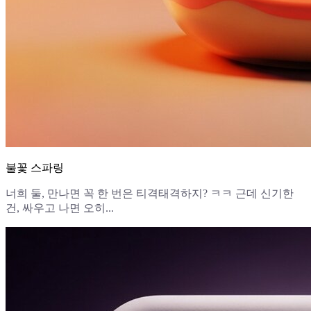
불꽃 스파링
너희 둘, 만나면 꼭 한 번은 티격태격하지? ㅋㅋ 근데 신기한
건, 싸우고 나면 오히...