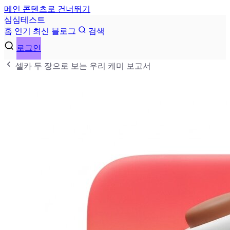
메인 콘텐츠로 건너뛰기
심
심
테
스
트
홈
인기
최신
블로그
검색
로그인
셀카 두 장으로 보는 우리 케미 보고서