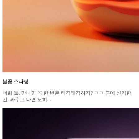
불꽃 스파링
너희 둘, 만나면 꼭 한 번은 티격태격하지? ㅋㅋ 근데 신기한
건, 싸우고 나면 오히...