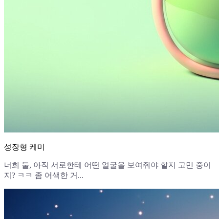
성장형 케미
너희 둘, 아직 서로한테 어떤 얼굴을 보여줘야 할지 고민 중이
지? ㅋㅋ 좀 어색한 거...