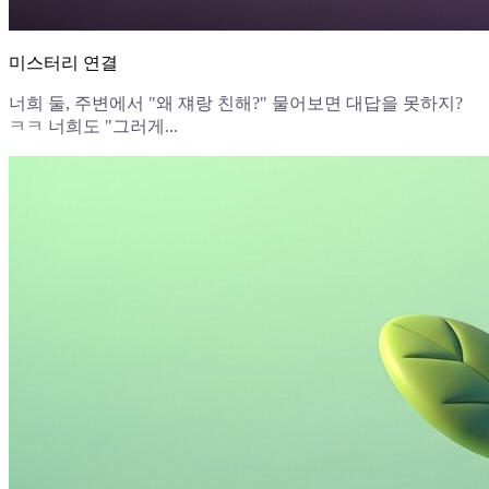
미스터리 연결
너희 둘, 주변에서 "왜 쟤랑 친해?" 물어보면 대답을 못하지?
ㅋㅋ 너희도 "그러게...