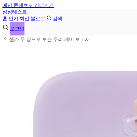
메인 콘텐츠로 건너뛰기
심
심
테
스
트
홈
인기
최신
블로그
검색
로그인
셀카 두 장으로 보는 우리 케미 보고서