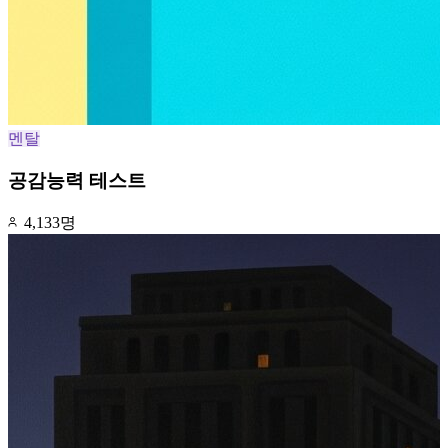
멘탈
공감능력 테스트
4,133명