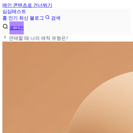
메인 콘텐츠로 건너뛰기
심
심
테
스
트
홈
인기
최신
블로그
검색
로그인
연애할 때 나의 애착 유형은?