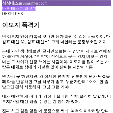
심심테스트
simsimtest.com
나도 테스트 해보기
DEEP DIVE
이모지 폭격기
넌 이모지 없이 카톡을 보내면 뭔가 빠진 것 같은 사람이야. 마
침표 대신 😂, 쉼표 대신 🥹. 그게 너한테는 문장부호인 거지.
근데 가만 생각해보면, 글자만으로는 내 감정이 제대로 전해질
까 불안한 거잖아. "ㅋㅋ"이 진심으로 웃는 건지 비꼬는 건지,
너는 그 차이가 신경 쓰이는 사람이야. 이모지를 많이 쓰는 사
람은 대체로 상대의 기분을 많이 살피는 사람이거든.
넌 자각 못 하겠지만, 꽤 섬세한 편이야. 단톡방에 뭔가 던졌을
때 다들 반응하면 그날 하루가 좋고, 누군가한테 "ㅇㅇ" 한 줄
받으면 괜히 서운해져. 그냥 그런 거야.
네가 예민한 게 아니라, 감정에 솔직한 거야. 솔직히 말할게. 이
모지가 말 대신 해줄 수 있는 건 한계가 있어.
진짜 하고 싶은 말은 네 문장으로 써봐. 여백의 미학러랑 만나