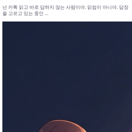
넌 카톡 읽고 바로 답하지 않는 사람이야. 읽씹이 아니야. 답장
을 고르고 있는 중인 ...