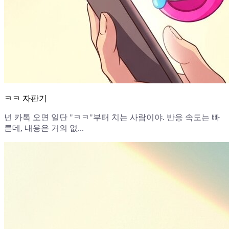
ㅋㅋ 자판기
넌 카톡 오면 일단 "ㅋㅋ"부터 치는 사람이야. 반응 속도는 빠
른데, 내용은 거의 없...