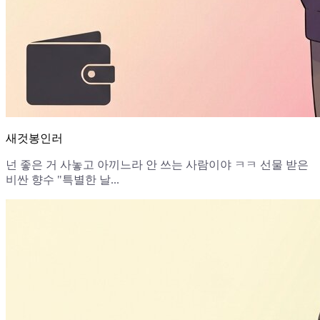
새것봉인러
넌 좋은 거 사놓고 아끼느라 안 쓰는 사람이야 ㅋㅋ 선물 받은
비싼 향수 "특별한 날...