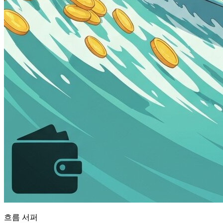
흐름 서퍼