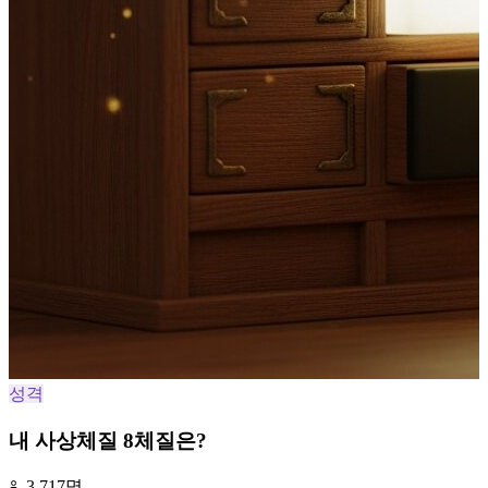
성격
내 사상체질 8체질은?
3,717명