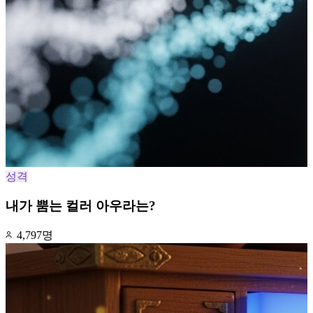
성격
내가 뿜는 컬러 아우라는?
4,797명