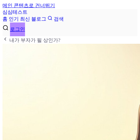
메인 콘텐츠로 건너뛰기
심
심
테
스
트
홈
인기
최신
블로그
검색
로그인
내가 부자가 될 상인가?