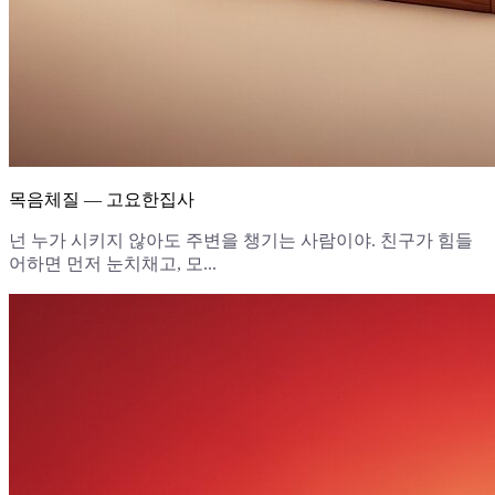
목음체질 — 고요한집사
넌 누가 시키지 않아도 주변을 챙기는 사람이야. 친구가 힘들
어하면 먼저 눈치채고, 모...