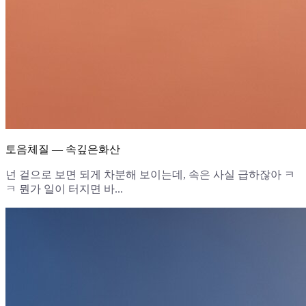
토음체질 — 속깊은화산
넌 겉으로 보면 되게 차분해 보이는데, 속은 사실 급하잖아 ㅋ
ㅋ 뭔가 일이 터지면 바...