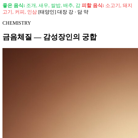
좋은 음식:
조개, 새우, 쌀밥, 배추, 감
피할 음식:
소고기, 돼지
고기, 커피, 인삼
[태양인] 대장 강 · 담 약
CHEMISTRY
금음체질 — 감성장인의 궁합