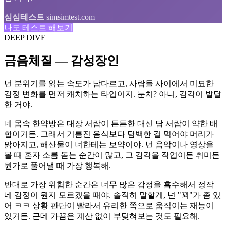
심심테스트
simsimtest.com
나도 테스트 해보기
DEEP DIVE
금음체질 — 감성장인
넌 분위기를 읽는 속도가 남다르고, 사람들 사이에서 미묘한
감정 변화를 먼저 캐치하는 타입이지. 눈치? 아니, 감각이 발달
한 거야.
네 몸속 한약방은 대장 서랍이 튼튼한 대신 담 서랍이 약한 배
합이거든. 그래서 기름진 음식보다 담백한 걸 먹어야 머리가
맑아지고, 해산물이 너한테는 보약이야. 넌 음악이나 영상을
볼 때 혼자 소름 돋는 순간이 많고, 그 감각을 작업이든 취미든
뭔가로 풀어낼 때 가장 행복해.
반대로 가장 위험한 순간은 너무 많은 감정을 흡수해서 정작
네 감정이 뭔지 모르겠을 때야. 솔직히 말할게, 넌 "꾀"가 좀 있
어 ㅋㅋ 상황 판단이 빨라서 유리한 쪽으로 움직이는 재능이
있거든. 근데 가끔은 계산 없이 부딪혀보는 것도 필요해.