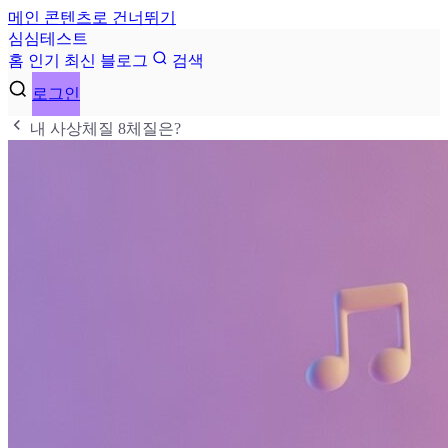
메인 콘텐츠로 건너뛰기
심
심
테
스
트
홈
인기
최신
블로그
검색
로그인
내 사상체질 8체질은?