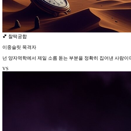
💕
찰떡궁합
이중슬릿 목격자
넌 양자역학에서 제일 소름 돋는 부분을 정확히 집어낸 사람이야.
VS