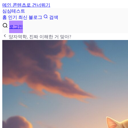
메인 콘텐츠로 건너뛰기
심
심
테
스
트
홈
인기
최신
블로그
검색
로그인
양자역학, 진짜 이해한 거 맞아?