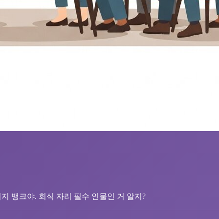
지 뱅크야. 회식 자리 필수 인물인 거 알지?