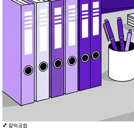
💕
찰떡궁합