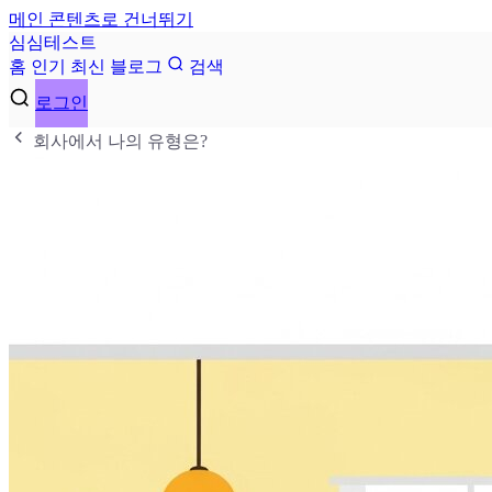
메인 콘텐츠로 건너뛰기
심
심
테
스
트
홈
인기
최신
블로그
검색
로그인
회사에서 나의 유형은?