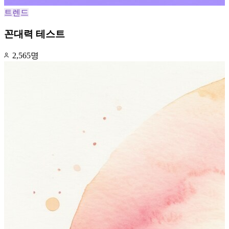
트렌드
꼰대력 테스트
2,565명