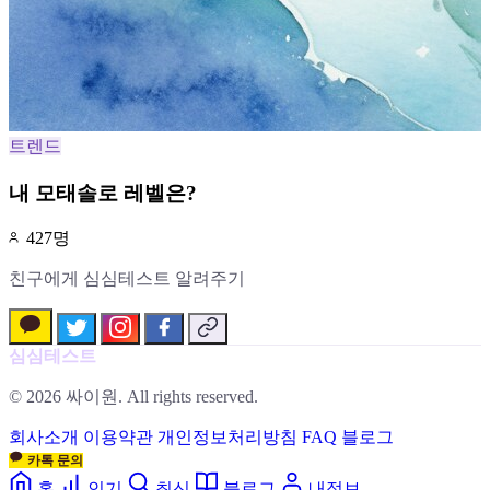
트렌드
내 모태솔로 레벨은?
427명
친구에게 심심테스트 알려주기
심심테스트
© 2026 싸이원. All rights reserved.
회사소개
이용약관
개인정보처리방침
FAQ
블로그
카톡 문의
홈
인기
최신
블로그
내정보