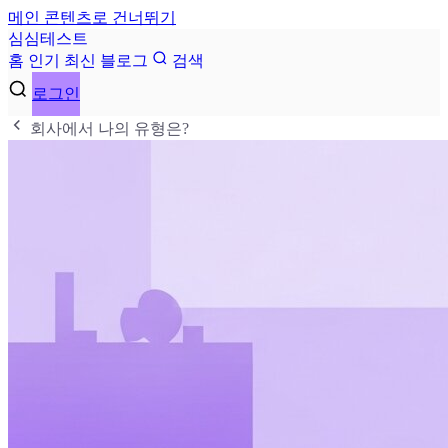
메인 콘텐츠로 건너뛰기
심
심
테
스
트
홈
인기
최신
블로그
검색
로그인
회사에서 나의 유형은?