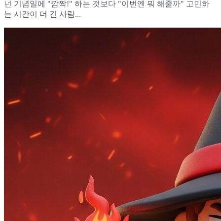
넌 기념일에 "깜짝!" 하는 것보다 "이번엔 뭐 해줄까" 고민하
는 시간이 더 긴 사람...