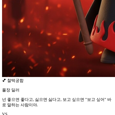
💕
찰떡궁합
풀장 딜러
넌 좋으면 좋다고, 싫으면 싫다고, 보고 싶으면 "보고 싶어" 바
로 말하는 사람이야.
VS