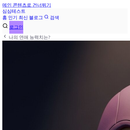
메인 콘텐츠로 건너뛰기
심
심
테
스
트
홈
인기
최신
블로그
검색
로그인
나의 연애 능력치는?