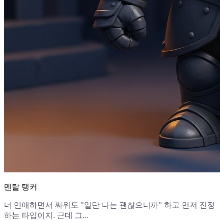
멘탈 탱커
너 연애하면서 싸워도 "일단 나는 괜찮으니까" 하고 먼저 진정
하는 타입이지. 근데 그...