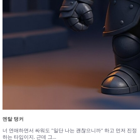
멘탈 탱커
너 연애하면서 싸워도 "일단 나는 괜찮으니까" 하고 먼저 진정
하는 타입이지. 근데 그...