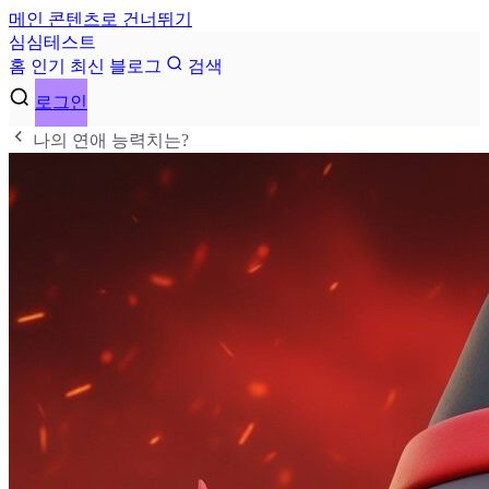
메인 콘텐츠로 건너뛰기
심
심
테
스
트
홈
인기
최신
블로그
검색
로그인
나의 연애 능력치는?