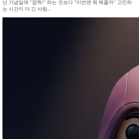
넌 기념일에 "깜짝!" 하는 것보다 "이번엔 뭐 해줄까" 고민하
는 시간이 더 긴 사람...