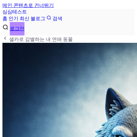
메인 콘텐츠로 건너뛰기
심
심
테
스
트
홈
인기
최신
블로그
검색
로그인
셀카로 감별하는 내 연애 동물