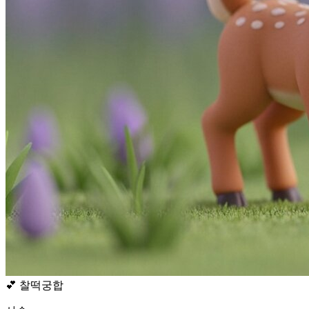
💕
찰떡궁합