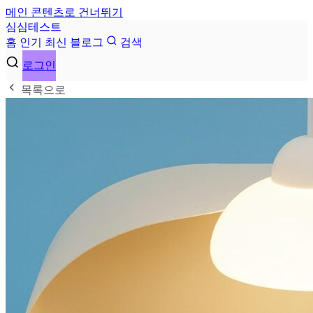
메인 콘텐츠로 건너뛰기
심
심
테
스
트
홈
인기
최신
블로그
검색
로그인
목록으로