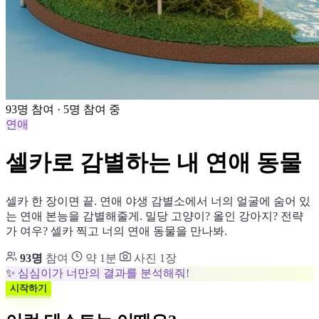
93명 참여 · 5명 참여 중
연애
셀카로 감별하는 내 연애 동물
셀카 한 장이면 끝. 연애 야생 감별소에서 너의 얼굴에 숨어 있
는 연애 본능을 감별해줄게. 밀당 고양이? 올인 강아지? 전략
가 여우? 셀카 찍고 너의 연애 동물을 만나봐.
93명
참여
약 1분
사진 1장
✨
심심이가 너만의 결과를 분석해줘!
시작하기