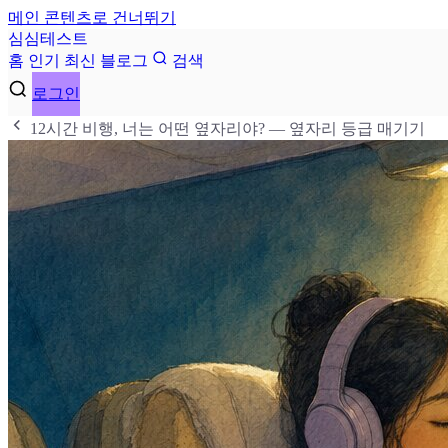
메인 콘텐츠로 건너뛰기
심
심
테
스
트
홈
인기
최신
블로그
검색
로그인
12시간 비행, 너는 어떤 옆자리야? — 옆자리 등급 매기기