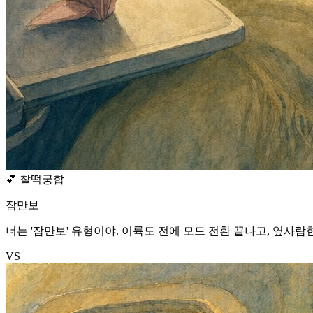
💕
찰떡궁합
잠만보
너는 '잠만보' 유형이야. 이륙도 전에 모드 전환 끝나고, 옆사람
VS