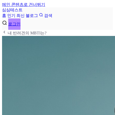
메인 콘텐츠로 건너뛰기
심
심
테
스
트
홈
인기
최신
블로그
검색
로그인
내 반려견의 MBTI는?