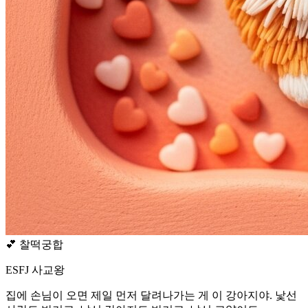
💕
찰떡궁합
ESFJ 사교왕
집에 손님이 오면 제일 먼저 달려나가는 게 이 강아지야. 낯선