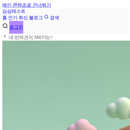
메인 콘텐츠로 건너뛰기
심
심
테
스
트
홈
인기
최신
블로그
검색
로그인
내 반려견의 MBTI는?