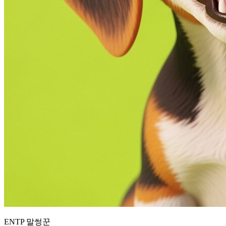
ENTP 말썽꾼