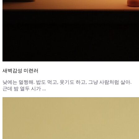
새벽감성 미련러
낮에는 멀쩡해. 밥도 먹고, 웃기도 하고, 그냥 사람처럼 살아.
근데 밤 열두 시가 ...