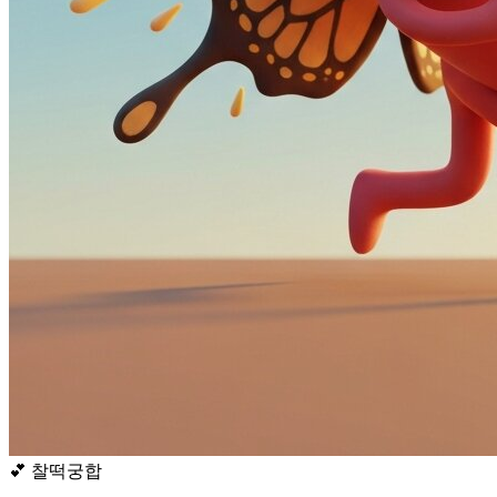
💕
찰떡궁합