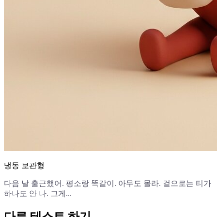
냉동 보관형
다음 날 출근했어. 평소랑 똑같이. 아무도 몰라. 겉으로는 티가
하나도 안 나. 그게...
다른 테스트 하기