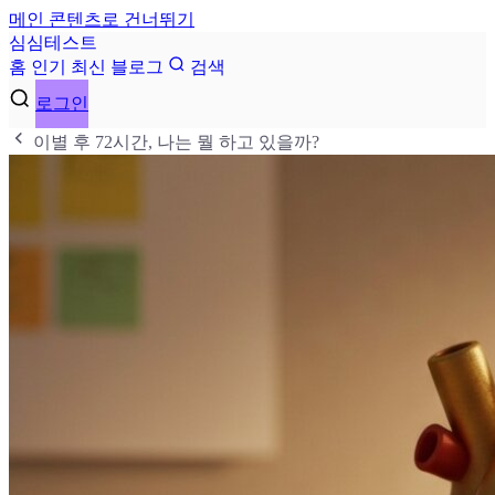
메인 콘텐츠로 건너뛰기
심
심
테
스
트
홈
인기
최신
블로그
검색
로그인
이별 후 72시간, 나는 뭘 하고 있을까?