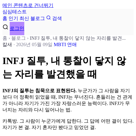
메인 콘텐츠로 건너뛰기
심
심
테
스
트
홈
인기
최신
블로그
검색
로그인
홈
›
블로그
›
INFJ 질투, 내 통찰이 닿지 않는 자리를 발견...
칼새
·
2026년 05월 09일
MBTI
연애
INFJ 질투, 내 통찰이 닿지 않
는 자리를 발견했을 때
INFJ의 질투는 침묵으로 표현된다.
누군가가 그 사람을 자기
보다 더 정확히 읽었을 때, INFJ는 무너진다. 흔들리는 건 관계
가 아니라 자기가 가진 가장 자랑스러운 능력이다. INFJ가 무
너지는 자리와 다시 일어나는 법.
카톡방. 그 사람이 누군가에게 답한다. 그 답에 어떤 결이 있다.
자기가 본 결. 자기 혼자만 봤다고 믿었던 결.