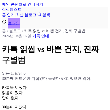
메인 콘텐츠로 건너뛰기
심
심
테
스
트
홈
인기
최신
블로그
검색
로그인
홈
›
블로그
›
카톡 읽씹 vs 바쁜 건지, 진짜 구별법
2026년 04월 02일
카톡
연애
카톡 읽씹 vs 바쁜 건지, 진짜
구별법
읽음 1. 답장 0.
30분째 핸드폰만 뒤집었다 돌렸다 하고 있으면 읽어.
카톡을 보냈다.
읽음이 떴다.
답이 없다.
30분이 지났다.