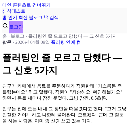
메인 콘텐츠로 건너뛰기
심
심
테
스
트
홈
인기
최신
블로그
검색
로그인
홈
›
블로그
›
플러팅인 줄 모르고 당했다 — 그 신호 5가지
팝콘
·
2026년 04월 09일
플러팅
연애
썸
플러팅인 줄 모르고 당했다 —
그 신호 5가지
친구가 카페에서 음료를 주문하다가 직원한테 "거스름돈 좀
틀렸는데요" 하고 말했다. 직원이 "죄송해요, 확인해볼게요"
하면서 돈을 세더니 잠깐 웃었다. 그냥 잠깐. 0.5초쯤.
친구는 집에 오는 내내 그 장면을 떠올렸다고 했다. "그거 그냥
친절한 거야?" 하고 나한테 물어봤다. 모르겠다. 근데 그 질문
을 하는 사람은, 이미 좀 신경 쓰고 있는 거다.