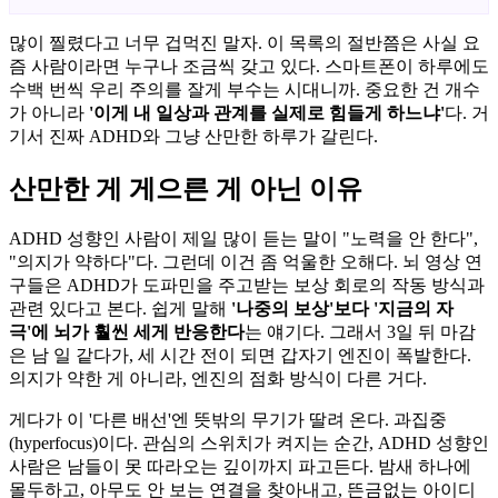
많이 찔렸다고 너무 겁먹진 말자. 이 목록의 절반쯤은 사실 요
즘 사람이라면 누구나 조금씩 갖고 있다. 스마트폰이 하루에도
수백 번씩 우리 주의를 잘게 부수는 시대니까. 중요한 건 개수
가 아니라
'이게 내 일상과 관계를 실제로 힘들게 하느냐'
다. 거
기서 진짜 ADHD와 그냥 산만한 하루가 갈린다.
산만한 게 게으른 게 아닌 이유
ADHD 성향인 사람이 제일 많이 듣는 말이 "노력을 안 한다",
"의지가 약하다"다. 그런데 이건 좀 억울한 오해다. 뇌 영상 연
구들은 ADHD가 도파민을 주고받는 보상 회로의 작동 방식과
관련 있다고 본다. 쉽게 말해
'나중의 보상'보다 '지금의 자
극'에 뇌가 훨씬 세게 반응한다
는 얘기다. 그래서 3일 뒤 마감
은 남 일 같다가, 세 시간 전이 되면 갑자기 엔진이 폭발한다.
의지가 약한 게 아니라, 엔진의 점화 방식이 다른 거다.
게다가 이 '다른 배선'엔 뜻밖의 무기가 딸려 온다. 과집중
(hyperfocus)이다. 관심의 스위치가 켜지는 순간, ADHD 성향인
사람은 남들이 못 따라오는 깊이까지 파고든다. 밤새 하나에
몰두하고, 아무도 안 보는 연결을 찾아내고, 뜬금없는 아이디