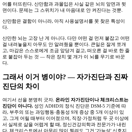
어를 터뜨린다. 산만함과 과몰입은 사실 같은 뇌의 앞면과 뒷
면이다. 문제는 그 스위치가 내 마음대로 안 켜진다는 것뿐.
산만함은 결함이 아니라, 아직 사용설명서를 못 찾은 특성이
다.
산만한 뇌는 고장 난 게 아니다. 다만 어떤 걸 먼저 붙잡고 어떤
걸 내려놓을지 아무도 안 알려줬을 뿐이다. 큰일은 잘게 쪼개
고, 마감은 스스로에게 조금 앞당겨 걸고, 떠오른 걸 바로 한 줄
로 붙잡아 두는 것 — 작은 장치 몇 개가 이 뇌를 무기로 바꾼
다.
그래서 이거 병이야? — 자가진단과 진짜
진단의 차이
여기서 선을 분명히 긋자.
온라인 자가진단이나 체크리스트는
진단이 아니다.
성인 ADHD의 정식 진단은 DSM-5 기준에 따
라, 부주의 또는 과잉행동·충동성 9개 증상 중 5개 이상이 있
고, 그게 어릴 때부터 이어졌으며, 직장·가정처럼 두 곳 이상에
서 실제로 삶을 어렵게 할 때, 정신건강의학과 전문가가 내린
다. 체크리스트에서 아무리 많이 찔려도 그건 '가능성' 신호지