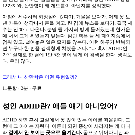
12가지와, 산만함이 왜 게으름이 아닌지를 정리했다.
아침에 세수하러 화장실에 갔다가, 거울을 보다가, 어제 못 보
낸 카톡이 생각나서 폰을 켜고, 켠 김에 뉴스를 보다가, 결국 세
수는 안 하고 나온다. 분명 뭘 가지러 방에 들어왔는데 한가운
데 서서 그게 뭐였는지 잊는다. 읽던 책은 늘 세 페이지쯤에서
멈춰 있고, 벌여놓은 일은 줄지를 않는다. 이런 하루가 반복되
면 누구나 한 번쯤 검색창에 쳐봤을 거다. "나 혹시 ADHD인
가?" 실제로 한 달에 1만 5천 명이 넘게 이 검색을 한다. 생각보
다, 우리 많다.
그래서 내 산만함은 어떤 유형일까?
11문항 · 2분 · 무료
성인 ADHD란? 애들 얘기 아니었어?
ADHD 하면 흔히 교실에서 못 앉아 있는 아이를 떠올린다. 그
런데 그 아이는 자란다. 어른이 되면 증상이 사라지는 게 아니
라
겉에서 안 보이는 곳으로 옮겨간다.
몸으로 뛰어다니던 과