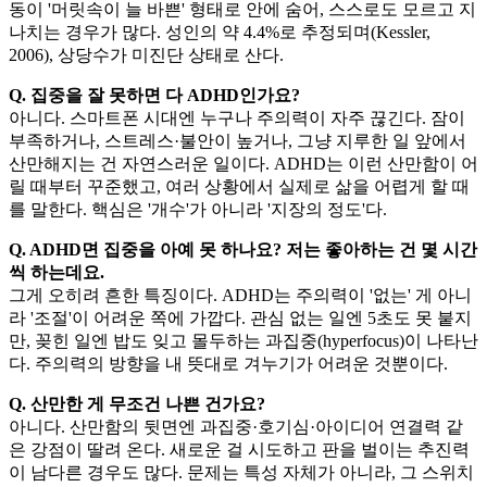
동이 '머릿속이 늘 바쁜' 형태로 안에 숨어, 스스로도 모르고 지
나치는 경우가 많다. 성인의 약 4.4%로 추정되며(Kessler,
2006), 상당수가 미진단 상태로 산다.
Q. 집중을 잘 못하면 다 ADHD인가요?
아니다. 스마트폰 시대엔 누구나 주의력이 자주 끊긴다. 잠이
부족하거나, 스트레스·불안이 높거나, 그냥 지루한 일 앞에서
산만해지는 건 자연스러운 일이다. ADHD는 이런 산만함이 어
릴 때부터 꾸준했고, 여러 상황에서 실제로 삶을 어렵게 할 때
를 말한다. 핵심은 '개수'가 아니라 '지장의 정도'다.
Q. ADHD면 집중을 아예 못 하나요? 저는 좋아하는 건 몇 시간
씩 하는데요.
그게 오히려 흔한 특징이다. ADHD는 주의력이 '없는' 게 아니
라 '조절'이 어려운 쪽에 가깝다. 관심 없는 일엔 5초도 못 붙지
만, 꽂힌 일엔 밥도 잊고 몰두하는 과집중(hyperfocus)이 나타난
다. 주의력의 방향을 내 뜻대로 겨누기가 어려운 것뿐이다.
Q. 산만한 게 무조건 나쁜 건가요?
아니다. 산만함의 뒷면엔 과집중·호기심·아이디어 연결력 같
은 강점이 딸려 온다. 새로운 걸 시도하고 판을 벌이는 추진력
이 남다른 경우도 많다. 문제는 특성 자체가 아니라, 그 스위치