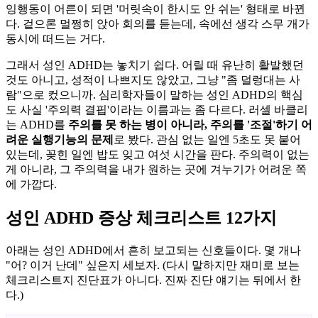
잉행동이 어른이 되면 '머릿속이 한시도 안 쉬는' 형태로 바뀐
다. 겉으론 멀쩡히 앉아 회의를 듣는데, 속에선 생각 스무 개가
동시에 떠드는 거다.
그래서 성인 ADHD는 놓치기 쉽다. 어릴 때 유난히 활발했던
것도 아니고, 성적이 나쁘지도 않았고, 그냥 "좀 덜렁대는 사
람"으로 컸으니까. 심리학자들이 말하는 성인 ADHD의 핵심
도 사실 '주의력 결핍'이라는 이름과는 좀 다르다. 러셀 바클리
는 ADHD를
주의를 못 하는 병이 아니라, 주의를 '조절'하기 어
려운 실행기능의 문제
로 봤다. 관심 없는 일엔 5초도 못 붙어
있는데, 꽂힌 일엔 밥도 잊고 여섯 시간을 판다. 주의력이 없는
게 아니라, 그 주의력을 내가 원하는 곳에 겨누기가 어려운 쪽
에 가깝다.
성인 ADHD 증상 체크리스트 12가지
아래는 성인 ADHD에서 흔히 보고되는 신호들이다. 몇 개나
"어? 이거 난데" 싶은지 세보자. (다시 말하지만 재미로 보는
체크리스트지 진단표가 아니다. 진짜 진단 얘기는 뒤에서 한
다.)