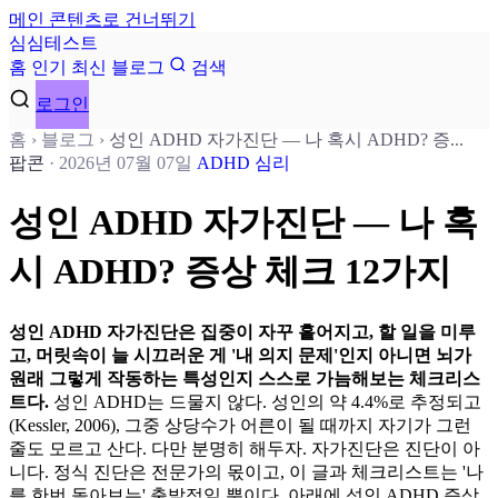
메인 콘텐츠로 건너뛰기
심
심
테
스
트
홈
인기
최신
블로그
검색
로그인
홈
›
블로그
›
성인 ADHD 자가진단 — 나 혹시 ADHD? 증...
팝콘
·
2026년 07월 07일
ADHD
심리
성인 ADHD 자가진단 — 나 혹
시 ADHD? 증상 체크 12가지
성인 ADHD 자가진단은 집중이 자꾸 흩어지고, 할 일을 미루
고, 머릿속이 늘 시끄러운 게 '내 의지 문제'인지 아니면 뇌가
원래 그렇게 작동하는 특성인지 스스로 가늠해보는 체크리스
트다.
성인 ADHD는 드물지 않다. 성인의 약 4.4%로 추정되고
(Kessler, 2006), 그중 상당수가 어른이 될 때까지 자기가 그런
줄도 모르고 산다. 다만 분명히 해두자. 자가진단은 진단이 아
니다. 정식 진단은 전문가의 몫이고, 이 글과 체크리스트는 '나
를 한번 돌아보는' 출발점일 뿐이다. 아래에 성인 ADHD 증상