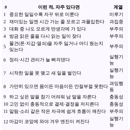
#
이런 적, 자주 있다면
계열
1
중요한 일일수록 자꾸 뒤로 미룬다
미루기
2
재미있는 일엔 시간 가는 줄 모르고 과몰입한다
과집중
3
대화 중 나도 모르게 딴생각에 가 있다
부주의
4
방금 읽은 줄을 다시 읽는 일이 잦다
부주의
물건(폰·지갑·열쇠)을 자주 잃거나 어디 뒀는지
부주의
5
잊는다
실행기
정리·시간 관리가 늘 삐걱댄다
6
능
실행기
시작한 일을 못 맺고 새 일을 벌인다
7
능
과잉행
가만히 있으면 몸이든 마음이든 안절부절 못한다
8
동
9
하고 싶은 말을 참기 어려워 남 말을 자른다
충동성
10
고민 없이 충동적으로 결제·결정을 저지른다
충동성
11
알림·소리 같은 작은 자극에 쉽게 흐름이 깨진다
부주의
실행기
마감이 코앞에 와야 겨우 엔진이 켜진다
12
능