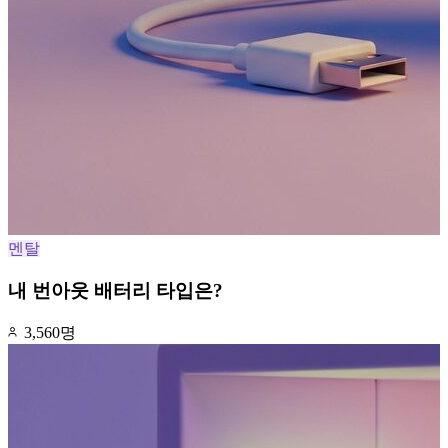
멘탈
내 번아웃 배터리 타입은?
3,560명