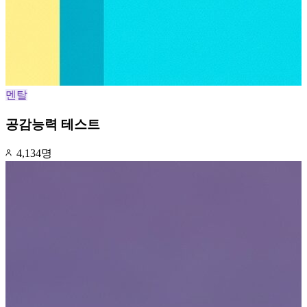
멘탈
공감능력 테스트
4,134명