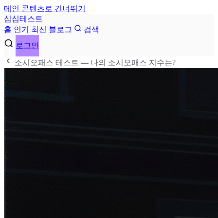
메인 콘텐츠로 건너뛰기
심
심
테
스
트
홈
인기
최신
블로그
검색
로그인
소시오패스 테스트 — 나의 소시오패스 지수는?