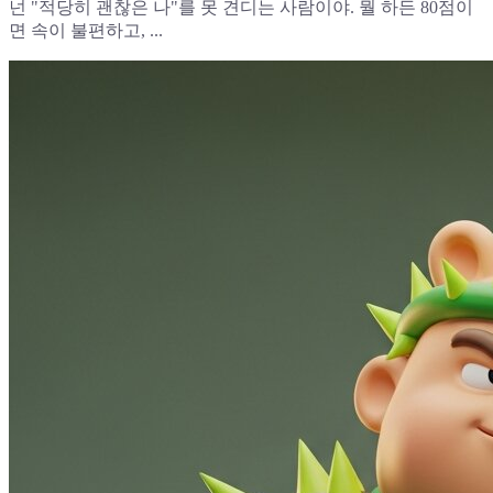
넌 "적당히 괜찮은 나"를 못 견디는 사람이야. 뭘 하든 80점이
면 속이 불편하고, ...