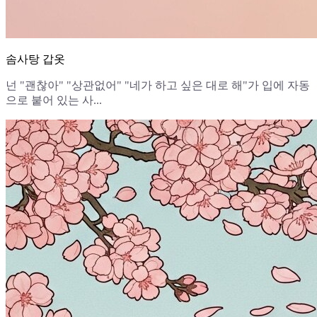
솜사탕 갑옷
넌 "괜찮아" "상관없어" "네가 하고 싶은 대로 해"가 입에 자동
으로 붙어 있는 사...