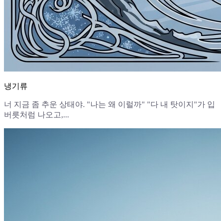
냉기류
너 지금 좀 추운 상태야. "나는 왜 이럴까" "다 내 탓이지"가 입
버릇처럼 나오고,...