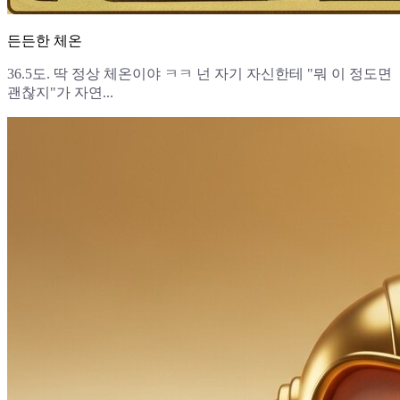
든든한 체온
36.5도. 딱 정상 체온이야 ㅋㅋ 넌 자기 자신한테 "뭐 이 정도면
괜찮지"가 자연...