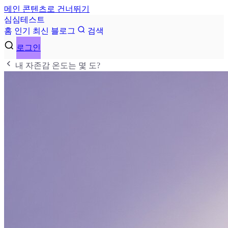
메인 콘텐츠로 건너뛰기
심
심
테
스
트
홈
인기
최신
블로그
검색
로그인
내 자존감 온도는 몇 도?