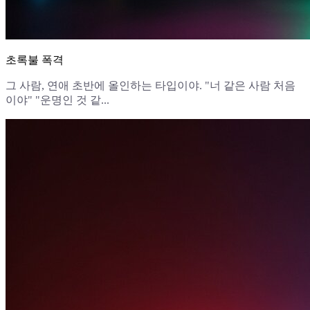
초록불 폭격
그 사람, 연애 초반에 올인하는 타입이야. "너 같은 사람 처음
이야" "운명인 것 같...