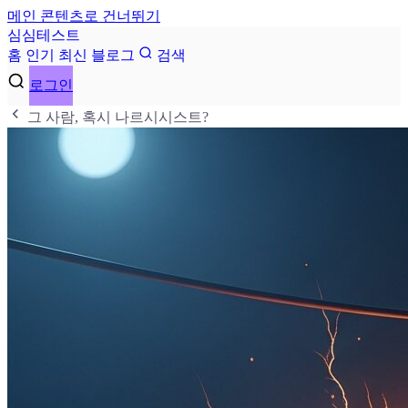
메인 콘텐츠로 건너뛰기
심
심
테
스
트
홈
인기
최신
블로그
검색
로그인
그 사람, 혹시 나르시시스트?