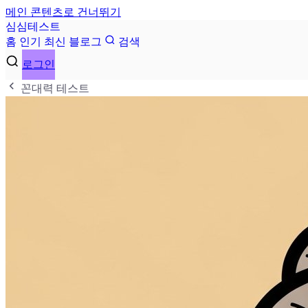
메인 콘텐츠로 건너뛰기
심
심
테
스
트
홈
인기
최신
블로그
검색
로그인
꼰대력 테스트