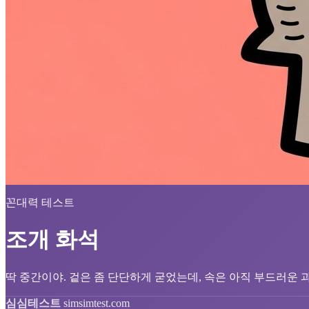
꼰대력 테스트
조개 화석
딱 중간이야. 겉은 좀 단단하게 굳었는데, 속은 아직 부드러운 
심심테스트
simsimtest.com