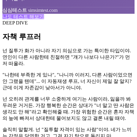
심심테스트
simsimtest.com
나도 테스트 해보기
DEEP DIVE
자책 루프러
넌 질투가 화가 아니라 자기 의심으로 가는 특이한 타입이야.
연인이 다른 사람한테 친절하면 "걔가 나보다 나은가?"가 먼
저 떠올라.
"나한테 부족한 게 있나", "나니까 이러지, 다른 사람이었으면
안 그랬을 텐데"... 이 자동재생 루프, 너 자신이 제일 잘 알지?
근데 이게 자존감이 낮아서가 아니야.
넌 오히려 관계를 너무 소중하게 여기는 사람이라, 잃을까 봐
두려운 거거든. 가장 행복한 순간은 상대가 "너 말고 딴 사람은
생각도 안 해"라고 확인해줄 때. 가장 위험한 순간은 혼자 자책
의 늪에 빠져서 상대한테 물어보지도 않고 결론 내릴 때야.
솔직히 말할게. 넌 "질투할 자격이 있는 사람"이야. 네가 느끼
는 감정은 당연한 거고, 그걸 자기 탓으로 돌리지 마.