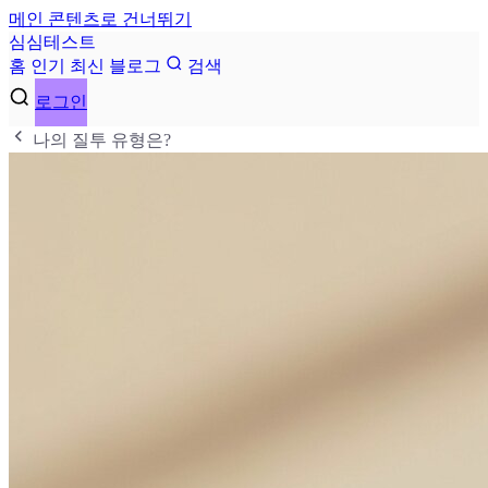
메인 콘텐츠로 건너뛰기
심
심
테
스
트
홈
인기
최신
블로그
검색
로그인
나의 질투 유형은?