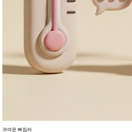
귀여운 삐짐러