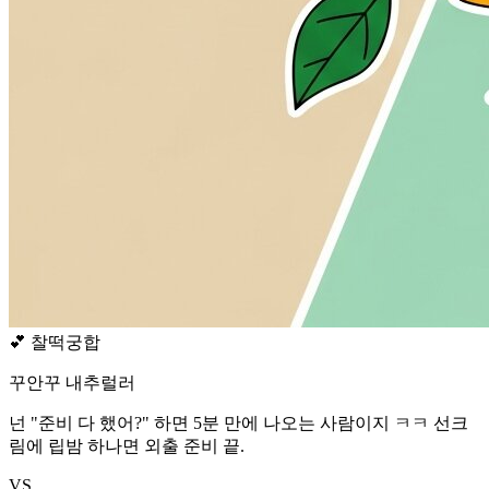
💕
찰떡궁합
꾸안꾸 내추럴러
넌 "준비 다 했어?" 하면 5분 만에 나오는 사람이지 ㅋㅋ 선크
림에 립밤 하나면 외출 준비 끝.
VS