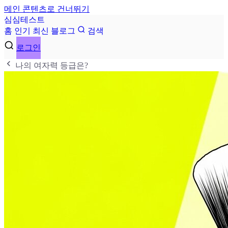
메인 콘텐츠로 건너뛰기
심
심
테
스
트
홈
인기
최신
블로그
검색
로그인
나의 여자력 등급은?