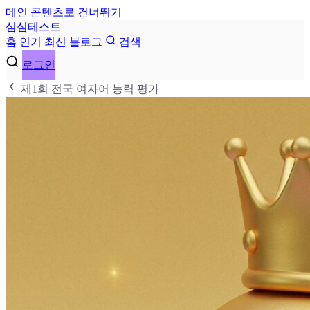
메인 콘텐츠로 건너뛰기
심
심
테
스
트
홈
인기
최신
블로그
검색
로그인
제1회 전국 여자어 능력 평가