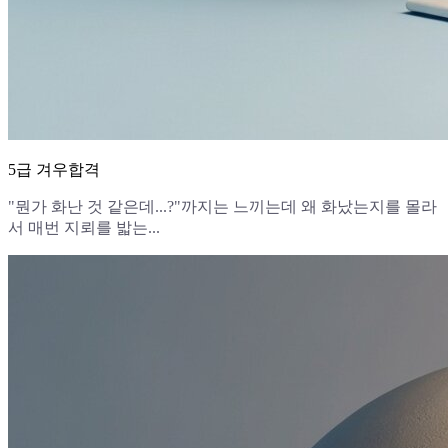
5급 겨우합격
"뭔가 화난 것 같은데...?"까지는 느끼는데 왜 화났는지를 몰라
서 매번 지뢰를 밟는...