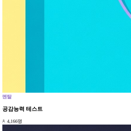
멘탈
공감능력 테스트
4,166명