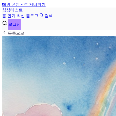
메인 콘텐츠로 건너뛰기
심
심
테
스
트
홈
인기
최신
블로그
검색
로그인
목록으로