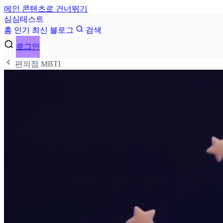
메인 콘텐츠로 건너뛰기
심
심
테
스
트
홈
인기
최신
블로그
검색
로그인
편의점 MBTI