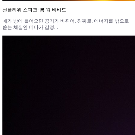
선플라워 스파크: 봄 웜 비비드
네가 방에 들어오면 공기가 바뀌어. 진짜로. 에너지를 밖으로
쏟는 체질인 데다가 감정...