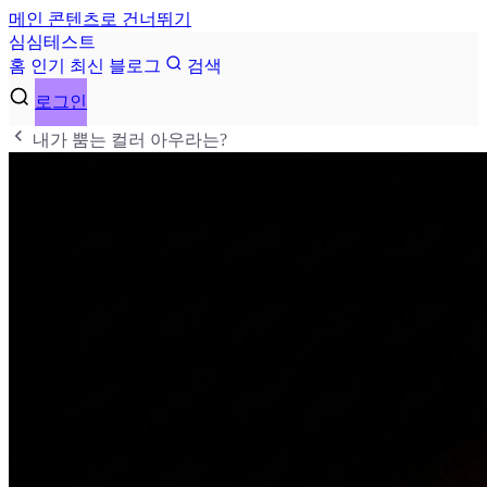
메인 콘텐츠로 건너뛰기
심
심
테
스
트
홈
인기
최신
블로그
검색
로그인
내가 뿜는 컬러 아우라는?