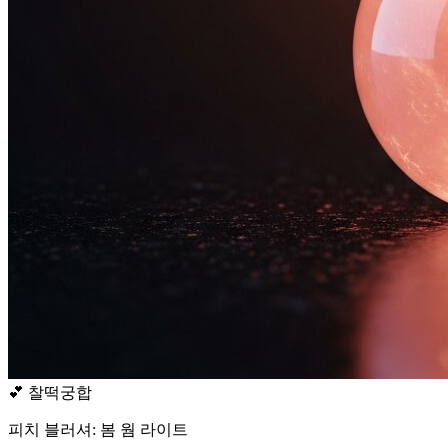
💕
찰떡궁합
피치 블러셔: 봄 웜 라이트