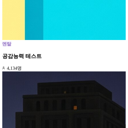
멘탈
공감능력 테스트
4,134명