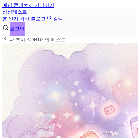
메인 콘텐츠로 건너뛰기
심
심
테
스
트
홈
인기
최신
블로그
검색
로그인
나 혹시 ADHD? 탭 테스트