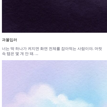
과몰입러
너는 딱 하나가 켜지면 화면 전체를 잡아먹는 사람이야. 머릿
속 탭은 몇 개 안 돼. ...