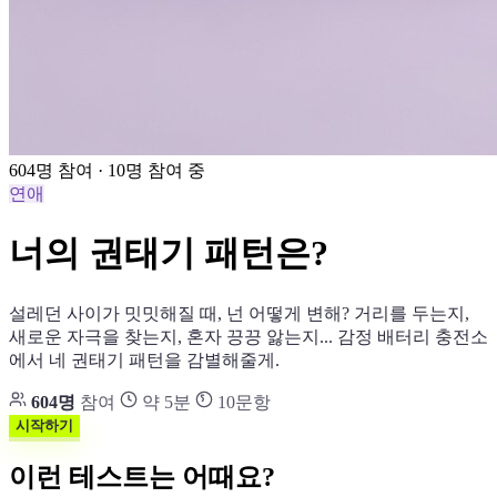
604명 참여 · 10명 참여 중
연애
너의 권태기 패턴은?
설레던 사이가 밋밋해질 때, 넌 어떻게 변해? 거리를 두는지,
새로운 자극을 찾는지, 혼자 끙끙 앓는지... 감정 배터리 충전소
에서 네 권태기 패턴을 감별해줄게.
604명
참여
약 5분
10문항
시작하기
이런 테스트는 어때요?