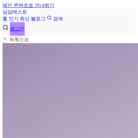
메인 콘텐츠로 건너뛰기
심
심
테
스
트
홈
인기
최신
블로그
검색
로그인
목록으로