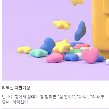
리액션 자판기형
넌 소개팅에서 상대가 뭘 말하든 "헐 진짜?", "대박", "와 너무
좋다" 리액션이...