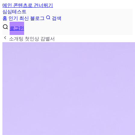
메인 콘텐츠로 건너뛰기
심
심
테
스
트
홈
인기
최신
블로그
검색
로그인
소개팅 첫인상 감별서