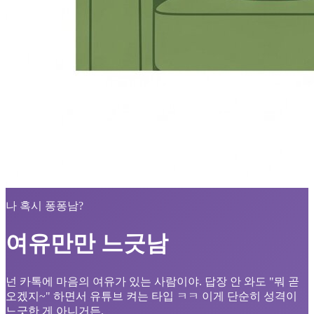
나 혹시 퐁퐁남?
여유만만 느긋남
넌 카톡에 마음의 여유가 있는 사람이야. 답장 안 와도 "뭐 곧
오겠지~" 하면서 유튜브 켜는 타입 ㅋㅋ 이게 단순히 성격이
느긋한 게 아니거든.