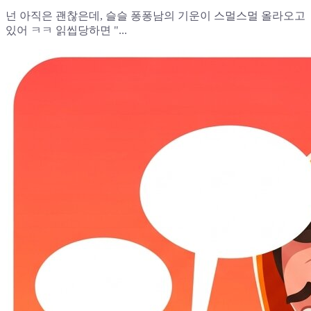
넌 아직은 괜찮은데, 슬슬 퐁퐁남의 기운이 스멀스멀 올라오고
있어 ㅋㅋ 읽씹당하면 "...