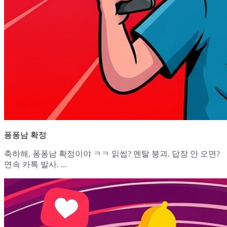
퐁퐁남 확정
축하해, 퐁퐁남 확정이야 ㅋㅋ 읽씹? 멘탈 붕괴. 답장 안 오면?
연속 카톡 발사. ...