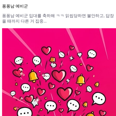
퐁퐁남 예비군
퐁퐁남 예비군 입대를 축하해 ㅋㅋ 읽씹당하면 불안하고, 답장
올 때까지 다른 거 집중...