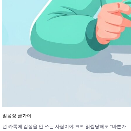
얼음장 쿨가이
넌 카톡에 감정을 안 쓰는 사람이야 ㅋㅋ 읽씹당해도 "바쁜가