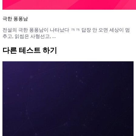
극한 퐁퐁남
전설의 극한 퐁퐁남이 나타났다 ㅋㅋ 답장 안 오면 세상이 멈
추고, 읽씹은 사형선고, ...
다른 테스트 하기