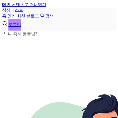
메인 콘텐츠로 건너뛰기
심
심
테
스
트
홈
인기
최신
블로그
검색
로그인
나 혹시 퐁퐁남?